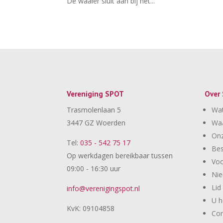
De waaier sluit aan bij het...
Vereniging SPOT
Over
Trasmolenlaan 5
Wa
3447 GZ Woerden
Wa
Onz
Tel:
035 - 542 75 17
Bes
Op werkdagen bereikbaar tussen
Voo
09:00 - 16:30 uur
Ni
Lid
info@verenigingspot.nl
U h
KvK: 09104858
Con