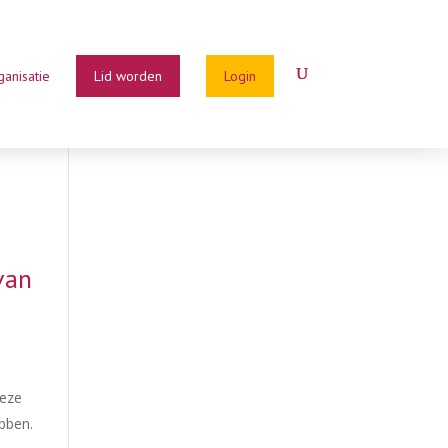
ganisatie
Lid worden
Login
van
Deze
bben.