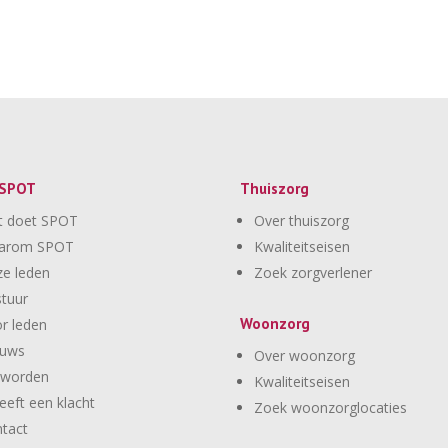
 SPOT
Thuiszorg
t doet SPOT
Over thuiszorg
arom SPOT
Kwaliteitseisen
e leden
Zoek zorgverlener
tuur
Woonzorg
r leden
euws
Over woonzorg
 worden
Kwaliteitseisen
eeft een klacht
Zoek woonzorglocaties
tact