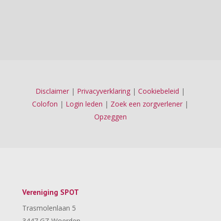
Disclaimer
|
Privacyverklaring
|
Cookiebeleid
|
Colofon
|
Login leden
|
Zoek een zorgverlener
|
Opzeggen
Vereniging SPOT
Trasmolenlaan 5
3447 GZ Woerden