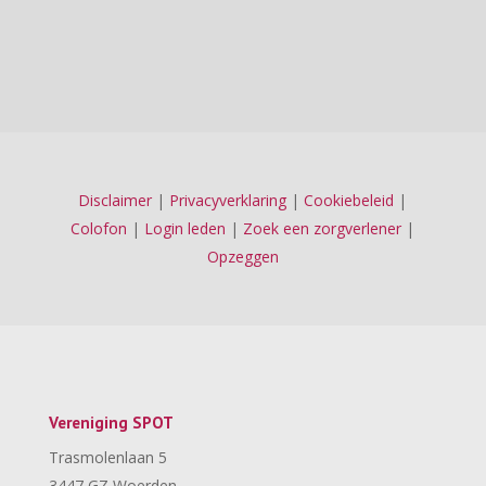
Disclaimer
|
Privacyverklaring
|
Cookiebeleid
|
Colofon
|
Login leden
|
Zoek een zorgverlener
|
Opzeggen
Vereniging SPOT
Trasmolenlaan 5
3447 GZ Woerden