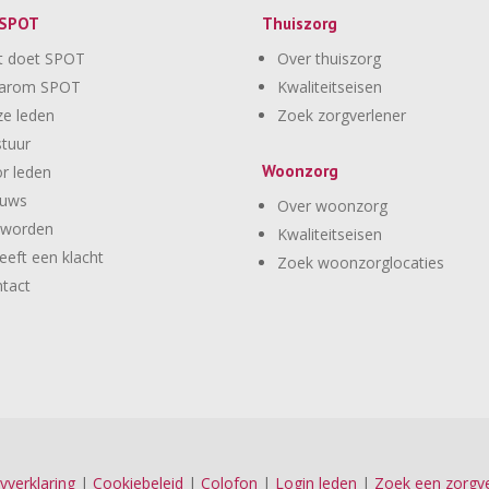
 SPOT
Thuiszorg
t doet SPOT
Over thuiszorg
arom SPOT
Kwaliteitseisen
e leden
Zoek zorgverlener
tuur
Woonzorg
r leden
euws
Over woonzorg
 worden
Kwaliteitseisen
eeft een klacht
Zoek woonzorglocaties
tact
yverklaring
|
Cookiebeleid
|
Colofon
|
Login leden
|
Zoek een zorgve