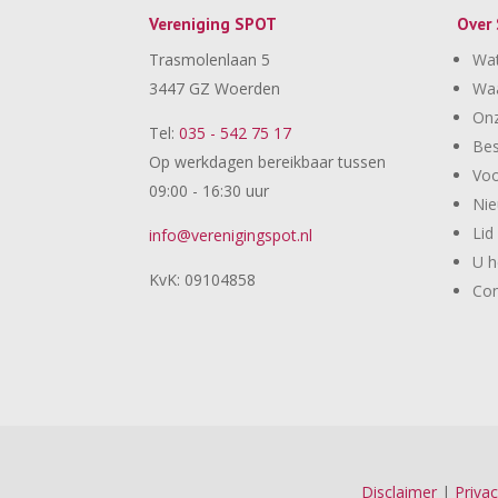
Vereniging SPOT
Over
Trasmolenlaan 5
Wa
3447 GZ Woerden
Wa
Onz
Tel:
035 - 542 75 17
Bes
Op werkdagen bereikbaar tussen
Voo
09:00 - 16:30 uur
Ni
Lid
info@verenigingspot.nl
U h
KvK: 09104858
Con
Disclaimer
|
Privac