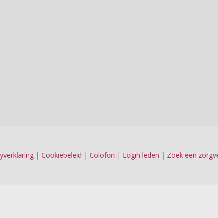
n kracht. Ouderen en mensen met een chronische aandoening zijn bij
gverlener op letten en welke maatregelen kan een zorgaanbieder neme
yverklaring
|
Cookiebeleid
|
Colofon
|
Login leden
|
Zoek een zorgve