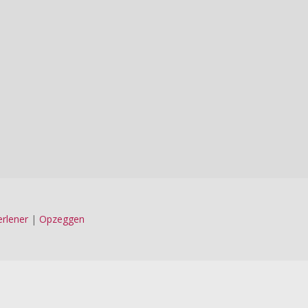
n?
rlener
|
Opzeggen