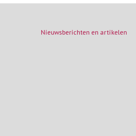
Nieuwsberichten en artikelen
Vakbonden en werkgevers hebben een akkoord
van 2 jaar. De cao VVT 2026–2028 is vooral ge
Grote inhoudelijke wijzigingen zijn niet...