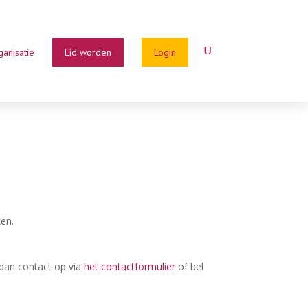
ganisatie
Lid worden
Login
ken.
 dan contact op via
het contactformulier
of bel